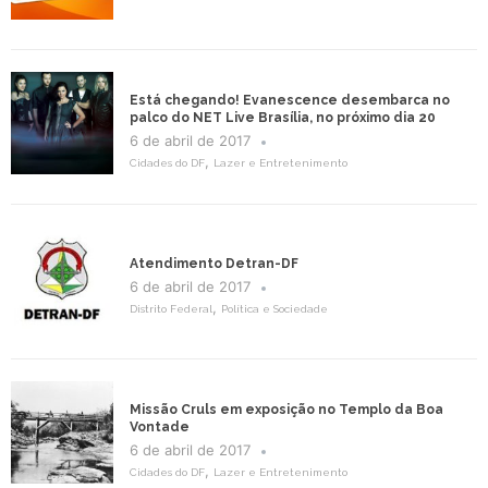
Está chegando! Evanescence desembarca no
palco do NET Live Brasília, no próximo dia 20
6 de abril de 2017
,
Cidades do DF
Lazer e Entretenimento
Atendimento Detran-DF
6 de abril de 2017
,
Distrito Federal
Política e Sociedade
Missão Cruls em exposição no Templo da Boa
Vontade
6 de abril de 2017
,
Cidades do DF
Lazer e Entretenimento