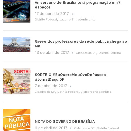
Aniversário de Brasília terá programação em 7
espaços
17 de abril de 2017
,
Distrito Federal
Lazer e Entretenimento
Greve dos professores da rede pública chega ao
fim
13 de abril de 2017
,
Cidades do DF
Distrito Federal
SORTEIO #EuQueroMeuOvoDePáscoa
#JornalDaquiDF
7 de abril de 2017
,
,
Cidades do DF
Distrito Federal
Empreendedorismo
NOTA DO GOVERNO DE BRASÍLIA
6 de abril de 2017
,
Cidades do DF
Distrito Federal