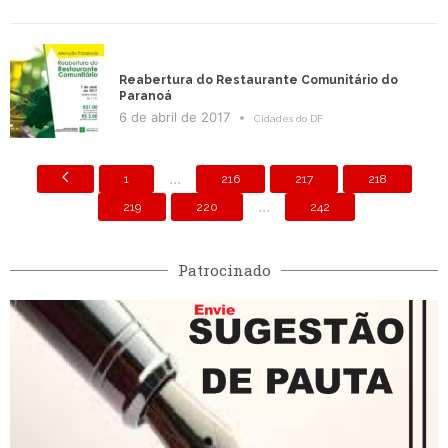
Reabertura do Restaurante Comunitário do
Paranoá
6 de abril de 2017
Cidades do DF
...
1
216
217
218
...
219
220
242
Patrocinado