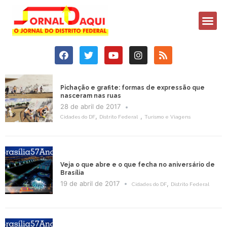
Pichação e grafite: formas de expressão que
nasceram nas ruas
28 de abril de 2017
,
,
Cidades do DF
Distrito Federal
Turismo e Viagens
Veja o que abre e o que fecha no aniversário de
Brasília
19 de abril de 2017
,
Cidades do DF
Distrito Federal