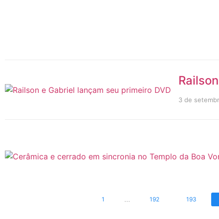
Railson
3 de setemb
...
1
192
193