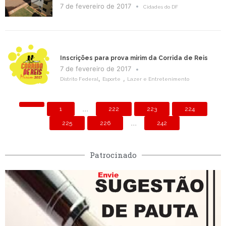
7 de fevereiro de 2017
Cidades do DF
Inscrições para prova mirim da Corrida de Reis
7 de fevereiro de 2017
,
,
Distrito Federal
Esporte
Lazer e Entretenimento
...
1
222
223
224
...
225
226
242
Patrocinado