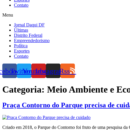
Contato
Menu
Jornal Daqui DF
Últimas
Distrito Federal
Empreendedorismo
Política
Esportes
Contato
cebook
Twitter
Youtube
Instagram
Rss
Categoria:
Meio Ambiente e Eco
Praça Contorno do Parque precisa de cui
Criado em 2018, o Parque do Contorno foi fruto de uma pesquisa da O