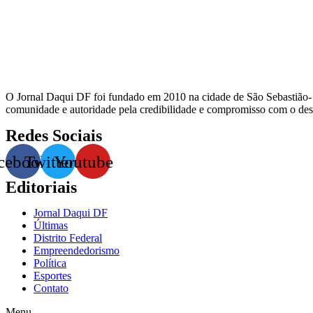
O Jornal Daqui DF foi fundado em 2010 na cidade de São Sebastião-
comunidade e autoridade pela credibilidade e compromisso com o dese
Redes Sociais
cebook
Twitter
Youtube
Editoriais
Jornal Daqui DF
Últimas
Distrito Federal
Empreendedorismo
Política
Esportes
Contato
Menu