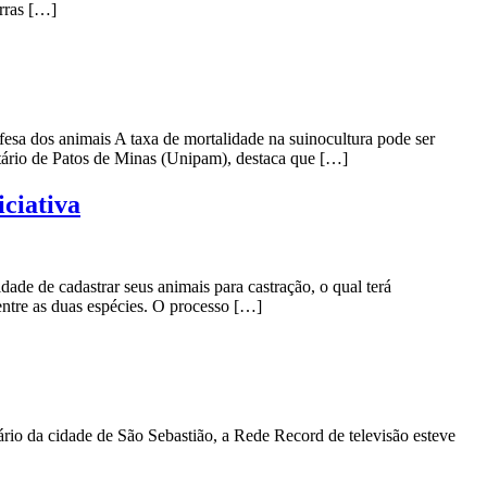
rras […]
efesa dos animais A taxa de mortalidade na suinocultura pode ser
itário de Patos de Minas (Unipam), destaca que […]
ciativa
de de cadastrar seus animais para castração, o qual terá
entre as duas espécies. O processo […]
io da cidade de São Sebastião, a Rede Record de televisão esteve