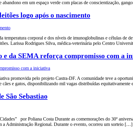
de abandono em um espaço verde com placas de conscientização, gango
leitões logo após o nascimento
da temperatura corporal e dos níveis de imunoglobulinas e células de d
itões. Larissa Rodrigues Silva, médica-veterinária pelo Centro Univers
o e da SEMA reforça compromisso com a ini
tiva promovida pelo projeto Castra-DF. A comunidade teve a oportunida
 cães e gatos, disponibilizando mil vagas distribuídas equitativamente 
e São Sebastiao
Cidades” por Poliana Costa Durante as comemorações do 30º aniversár
m a Administração Regional. Durante o evento, ocorreu um sorteio […]