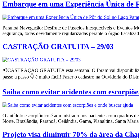
Embarque em uma Experiência Única de P
Paranoá Navegação: Desfrute de Passeios Inesquecíveis e Eventos M
segurança, todas devidamente regularizadas perante o órgão fiscalizad
CASTRAÇÃO GRATUITA – 29/03
📢CASTRAÇÃO GRATUITA esta semana! O Ibram vai disponibilizar vaga
passo a passo 👇 é muito fácil! Fazer o cadastro na Ouvidoria do Distri
Saiba como evitar acidentes com escorpiõe
O antídoto escorpiônico é administrado nos pacientes com quadros d
Norte, Brazlândia, Paranoá, Ceilândia, Gama, Planaltina, Santa Mari
Projeto visa diminuir 70% da área da Cha