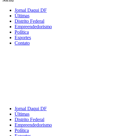
Jornal Daqui DF
Últimas
Distrito Federal
Empreendedorismo
Política
Esportes
Contato
Jornal Daqui DF
Últimas
Distrito Federal
Empreendedorismo
Política
Esportes