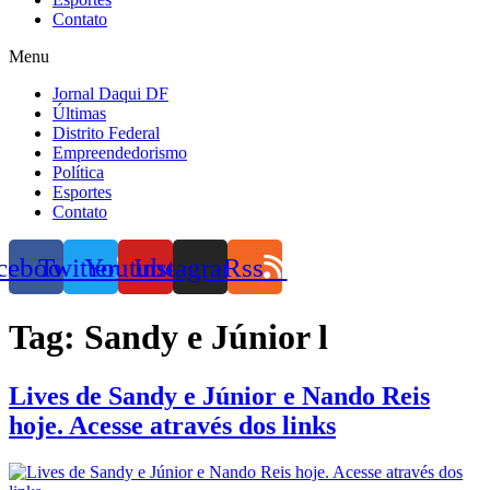
Contato
Menu
Jornal Daqui DF
Últimas
Distrito Federal
Empreendedorismo
Política
Esportes
Contato
cebook
Twitter
Youtube
Instagram
Rss
Tag:
Sandy e Júnior l
Lives de Sandy e Júnior e Nando Reis
hoje. Acesse através dos links