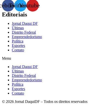
cebook
Twitter
Youtube
Editoriais
Jornal Daqui DF
Últimas
Distrito Federal
Empreendedorismo
Política
Esportes
Contato
Menu
Jornal Daqui DF
Últimas
Distrito Federal
Empreendedorismo
Política
Esportes
Contato
© 2026 Jornal DaquiDF – Todos os direitos reservados