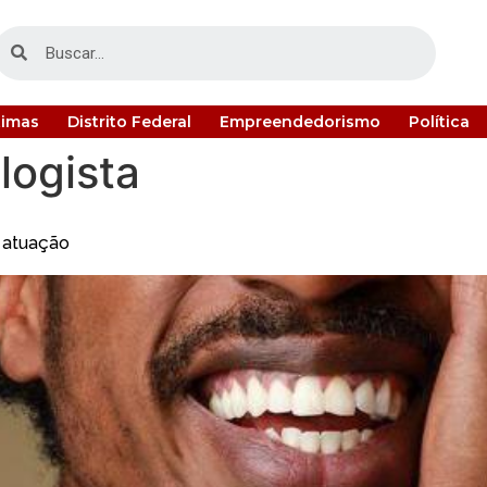
timas
Distrito Federal
Empreendedorismo
Política
logista
 atuação