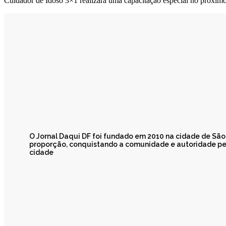
Cuidador de Idoso 3×1 realizará uma capacitação especial no próxim
O Jornal Daqui DF foi fundado em 2010 na cidade de Sã
proporção, conquistando a comunidade e autoridade pel
cidade