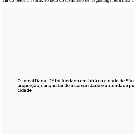
via do Setor H Norte, ao lado do Cemitério de Taguatinga, terá mão
O Jornal Daqui DF foi fundado em 2010 na cidade de Sã
proporção, conquistando a comunidade e autoridade pel
cidade