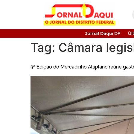
Jornal Daqui DF
Úl
Tag:
Câmara legisl
3ª Edição do Mercadinho Altiplano reúne gast