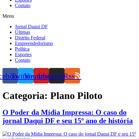
Contato
Menu
Jornal Daqui DF
Últimas
Distrito Federal
Empreendedorismo
Política
Esportes
Contato
cebook
Twitter
Youtube
Instagram
Rss
Categoria:
Plano Piloto
O Poder da Mídia Impressa: O caso do
jornal Daqui DF e seu 15º ano de história