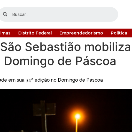
timas
Distrito Federal
Empreendedorismo
Política
 São Sebastião mobili
o Domingo de Páscoa
dade em sua 34ª edição no Domingo de Páscoa