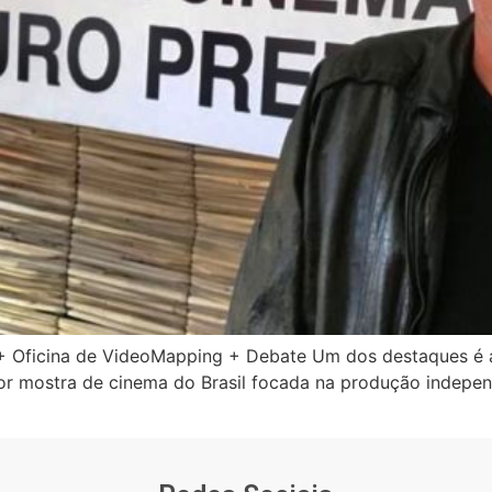
Oficina de VideoMapping + Debate Um dos destaques é a e
or mostra de cinema do Brasil focada na produção indepe