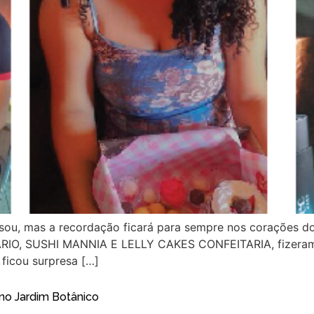
ou, mas a recordação ficará para sempre nos corações do
RIO, SUSHI MANNIA E LELLY CAKES CONFEITARIA, fizeram a 
 ficou surpresa […]
no Jardim Botânico