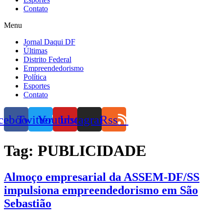
Contato
Menu
Jornal Daqui DF
Últimas
Distrito Federal
Empreendedorismo
Política
Esportes
Contato
cebook
Twitter
Youtube
Instagram
Rss
Tag:
PUBLICIDADE
Almoço empresarial da ASSEM-DF/SS
impulsiona empreendedorismo em São
Sebastião