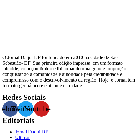
O Jornal Daqui DF foi fundado em 2010 na cidade de São
Sebastião- DF. Sua primeira edição impressa, em um formato
tabloide, começou tímido e foi tomando uma grande proporção,
conquistando a comunidade e autoridade pela credibilidade e
compromisso com o desenvolvimento da região. Hoje, o Jornal tem
formato germânico e é atuante na cidade
Redes Sociais
cebook
Twitter
Youtube
Editoriais
Jornal Daqui DF
Últimas