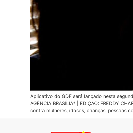
Aplicativo do GDF será lançado nesta segund
AGÊNCIA BRASÍLIA* | EDIÇÃO: FREDDY CHARLSO
contra mulheres, idosos, crianças, pessoas c