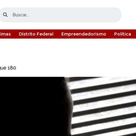
timas
Distrito Federal
Empreendedorismo
Política
gue 180