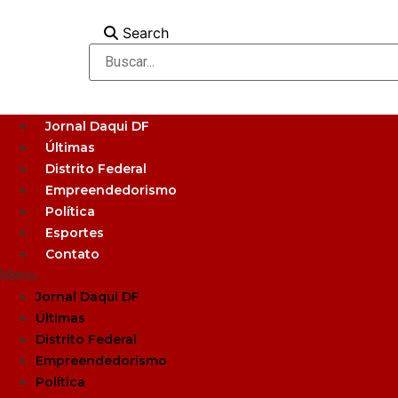
Ir
para
Search
o
conteúdo
Jornal Daqui DF
Últimas
Distrito Federal
Empreendedorismo
Política
Esportes
Contato
Menu
Jornal Daqui DF
Últimas
Distrito Federal
Empreendedorismo
Política