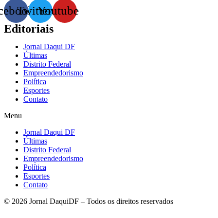
cebook
Twitter
Youtube
Editoriais
Jornal Daqui DF
Últimas
Distrito Federal
Empreendedorismo
Política
Esportes
Contato
Menu
Jornal Daqui DF
Últimas
Distrito Federal
Empreendedorismo
Política
Esportes
Contato
© 2026 Jornal DaquiDF – Todos os direitos reservados