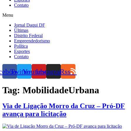
Contato
Menu
Jornal Daqui DF
Últimas
Distrito Federal
Empreendedorismo
Política
Esportes
Contato
cebook
Twitter
Youtube
Instagram
Rss
Tag:
MobilidadeUrbana
Via de Ligação Morro da Cruz – Pró-DF
avança para licitação