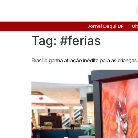
Jornal Daqui DF
Úl
Tag:
#ferias
Brasília ganha atração inédita para as criança