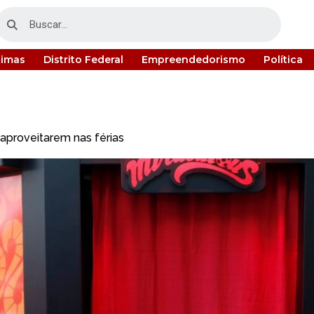
timas
Distrito Federal
Empreendedorismo
Política
s aproveitarem nas férias