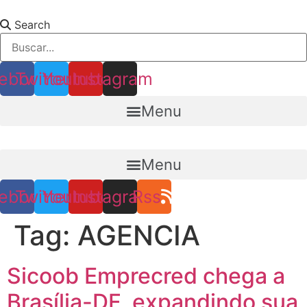
Ir
para
Search
o
conteúdo
ebook
Twitter
Youtube
Instagram
Menu
Menu
ebook
Twitter
Youtube
Instagram
Rss
Tag:
AGENCIA
Sicoob Emprecred chega a
Brasília-DF, expandindo sua