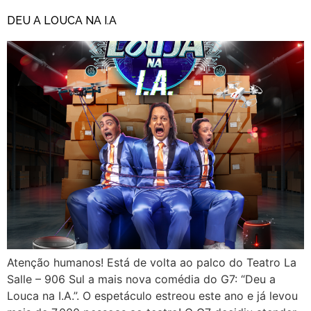
DEU A LOUCA NA I.A
Atenção humanos! Está de volta ao palco do Teatro La
Salle – 906 Sul a mais nova comédia do G7: “Deu a
Louca na I.A.”. O espetáculo estreou este ano e já levou