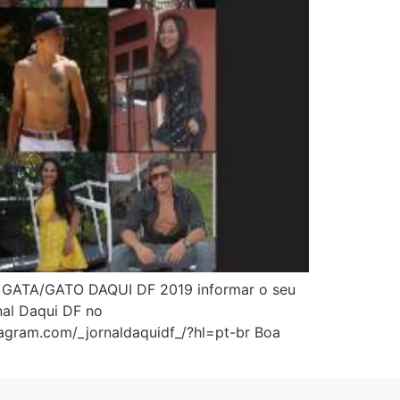
R GATA/GATO DAQUI DF 2019 informar o seu
nal Daqui DF no
gram.com/_jornaldaquidf_/?hl=pt-br Boa