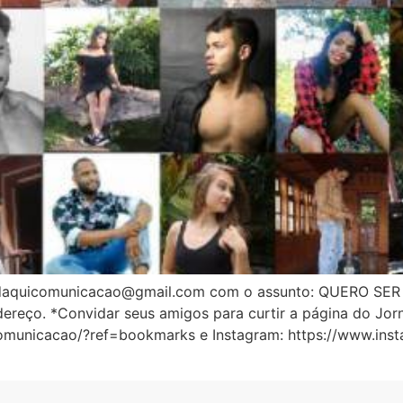
ara daquicomunicacao@gmail.com com o assunto: QUERO SE
dereço. *Convidar seus amigos para curtir a página do Jor
municacao/?ref=bookmarks e Instagram: https://www.insta