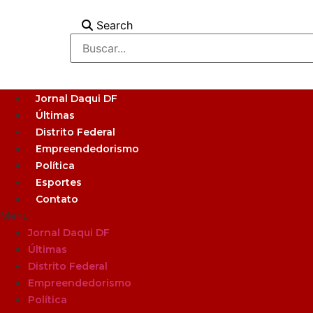
Ir
para
Search
o
conteúdo
Jornal Daqui DF
Últimas
Distrito Federal
Empreendedorismo
Política
Esportes
Contato
Menu
Jornal Daqui DF
Últimas
Distrito Federal
Empreendedorismo
Política